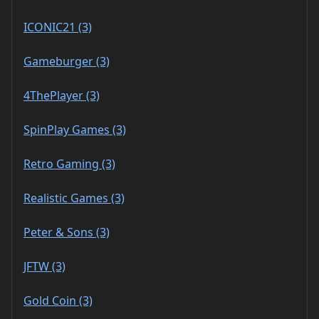
ICONIC21 (3)
Gameburger (3)
4ThePlayer (3)
SpinPlay Games (3)
Retro Gaming (3)
Realistic Games (3)
Peter & Sons (3)
JFTW (3)
Gold Coin (3)