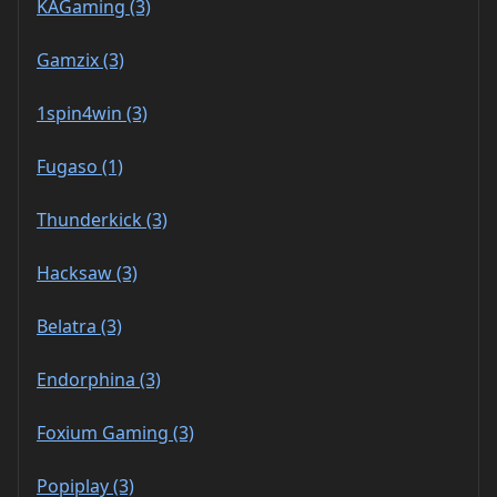
KAGaming (3)
Gamzix (3)
1spin4win (3)
Fugaso (1)
Thunderkick (3)
Hacksaw (3)
Belatra (3)
Endorphina (3)
Foxium Gaming (3)
Popiplay (3)