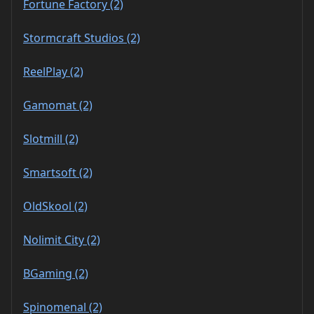
Fortune Factory (2)
Stormcraft Studios (2)
ReelPlay (2)
Gamomat (2)
Slotmill (2)
Smartsoft (2)
OldSkool (2)
Nolimit City (2)
BGaming (2)
Spinomenal (2)