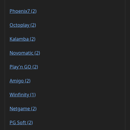
Phoenix7 (2)
Octoplay (2)
Kalamba (2)
Novomatic (2)
Play'n GO (2)
Amigo (2)
Winfinity (1)
Netgame (2)
PG Soft (2)