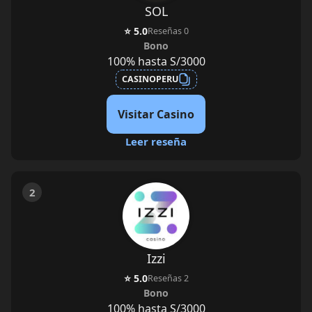
SOL
⭐ 5.0
Reseñas
0
Bono
100% hasta S/3000
CASINOPERU
Visitar Casino
Leer reseña
2
Izzi
⭐ 5.0
Reseñas
2
Bono
100% hasta S/3000