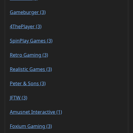
Gameburger (3)
4ThePlayer (3)
SpinPlay Games (3)
Retro Gaming (3)
Realistic Games (3)
Peter & Sons (3)
JFTW (3)
Amusnet Interactive (1)
Foxium Gaming (3)