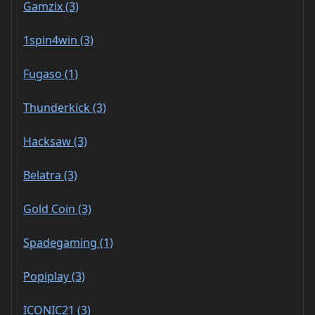
Gamzix (3)
1spin4win (3)
Fugaso (1)
Thunderkick (3)
Hacksaw (3)
Belatra (3)
Gold Coin (3)
Spadegaming (1)
Popiplay (3)
ICONIC21 (3)