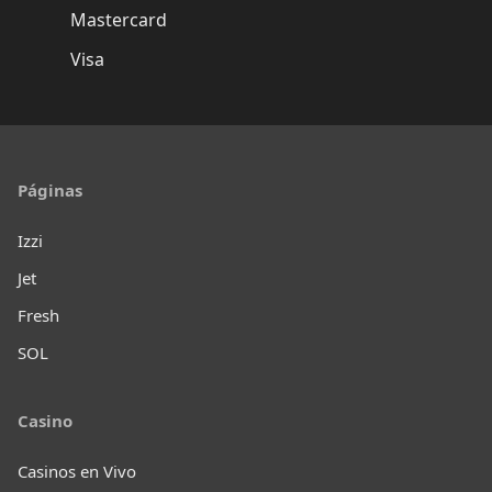
Mastercard
Visa
Páginas
Izzi
Jet
Fresh
SOL
Casino
Casinos en Vivo