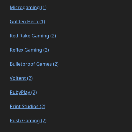
Microgaming (1)
Golden Hero (1)
Red Rake Gaming (2)
Reflex Gaming (2)
Bulletproof Games (2)
Voltent (2)
RubyPlay (2)
Print Studios (2)
Push Gaming (2)