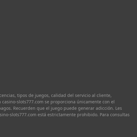
cias, tipos de juegos, calidad del servicio al cliente,
en casino-slots777.com se proporciona únicamente con el
s pagos. Recuerden que el juego puede generar adicción. Les
sino-slots777.com está estrictamente prohibido. Para consultas