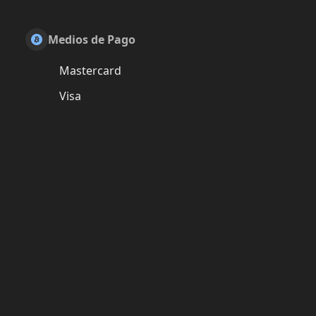
Medios de Pago
Mastercard
Visa