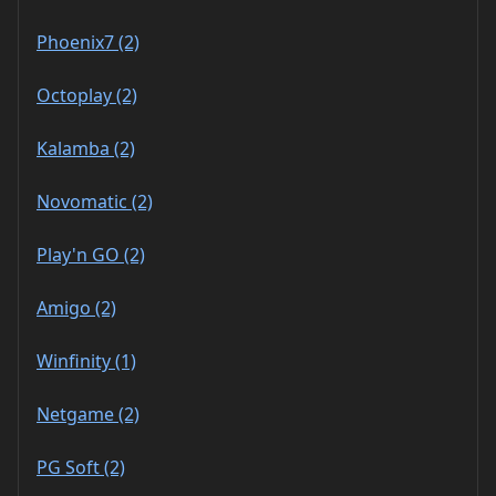
Phoenix7 (2)
Octoplay (2)
Kalamba (2)
Novomatic (2)
Play'n GO (2)
Amigo (2)
Winfinity (1)
Netgame (2)
PG Soft (2)