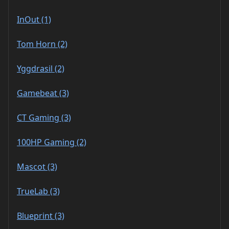
InOut (1)
Tom Horn (2)
Yggdrasil (2)
Gamebeat (3)
CT Gaming (3)
100HP Gaming (2)
Mascot (3)
TrueLab (3)
Blueprint (3)