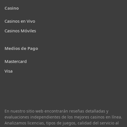
Casino
Casinos en Vivo
Casinos Móviles
Medios de Pago
Mastercard
Visa
En nuestro sitio web encontrarán reseñas detalladas y
evaluaciones independientes de los mejores casinos en línea.
Analizamos licencias, tipos de juegos, calidad del servicio al