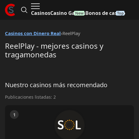
Casinos
Casino Games
Bonos de casino
Casinos con Dinero Real
›
ReelPlay
ReelPlay - mejores casinos y
tragamonedas
Nuestro casinos más recomendado
Publicaciones listadas: 2
1