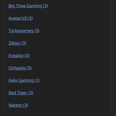
Big Time Gaming (3)
AvatarUX (3)
Turbogames (3)
Zillion (3)
Evoplay (3)
Onlyplay (3)
Felix Gaming (1)
Red Tiger (3)
Netent (3)