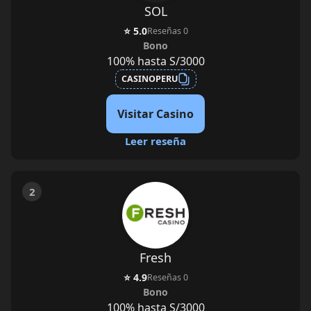
SOL
⭐ 5.0
Reseñas
0
Bono
100% hasta S/3000
CASINOPERU
Visitar Casino
Leer reseña
2
Fresh
⭐ 4.9
Reseñas
0
Bono
100% hasta S/3000