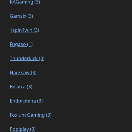
KAGaming (3)
Gamzix (3)
1spin4win (3)
Fugaso (1)
Thunderkick (3)
Hacksaw (3)
Belatra (3)
Endorphina (3)
Foxium Gaming (3)
Popiplay (3)