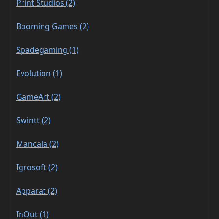
Print Studios (2)
Booming Games (2)
Spadegaming (1)
Evolution (1)
GameArt (2)
Swintt (2)
Mancala (2)
Igrosoft (2)
Apparat (2)
InOut (1)