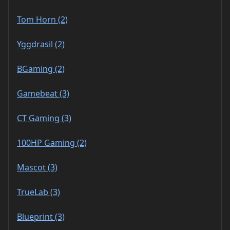
Tom Horn (2)
Yggdrasil (2)
BGaming (2)
Gamebeat (3)
CT Gaming (3)
100HP Gaming (2)
Mascot (3)
TrueLab (3)
Blueprint (3)