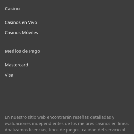
Casino
Casinos en Vivo
Casinos Móviles
Medios de Pago
Mastercard
Visa
En nuestro sitio web encontrarán reseñas detalladas y
evaluaciones independientes de los mejores casinos en línea.
Analizamos licencias, tipos de juegos, calidad del servicio al