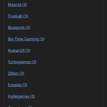
Mascot (3)
TrueLab (3)
Blueprint (3)
Big Time Gaming (3)
AvatarUX (3)
Turbogames (3)
Zillion (3)
Evoplay (3)
Hollegames (3)