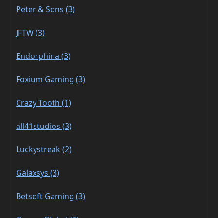
Peter & Sons (3)
JFTW (3)
Endorphina (3)
Foxium Gaming (3)
Crazy Tooth (1)
all41studios (3)
Luckystreak (2)
Galaxsys (3)
Betsoft Gaming (3)