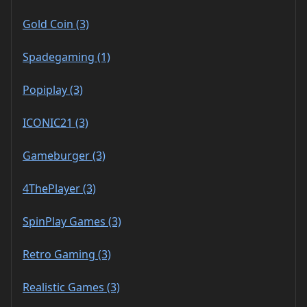
Gold Coin (3)
Spadegaming (1)
Popiplay (3)
ICONIC21 (3)
Gameburger (3)
4ThePlayer (3)
SpinPlay Games (3)
Retro Gaming (3)
Realistic Games (3)