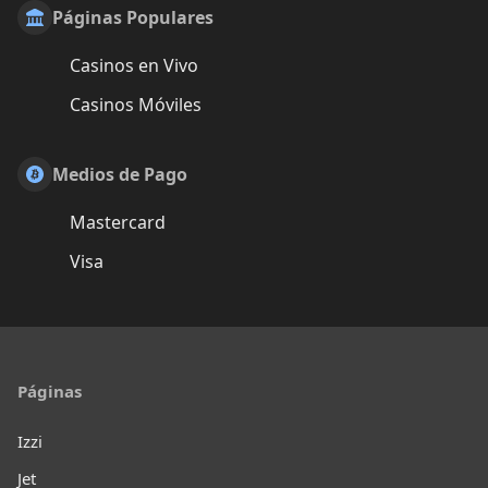
Páginas Populares
Casinos en Vivo
Casinos Móviles
Medios de Pago
Mastercard
Visa
Páginas
Izzi
Jet