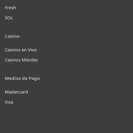
Fresh
SOL
Casino
Casinos en Vivo
Casinos Móviles
Medios de Pago
Mastercard
Visa