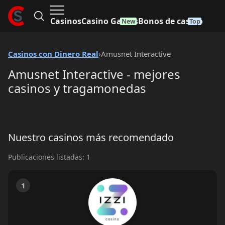
Casinos
Casino Games
Bonos de casino
Casinos con Dinero Real
›
Amusnet Interactive
Amusnet Interactive - mejores
casinos y tragamonedas
Nuestro casinos más recomendado
Publicaciones listadas: 1
1