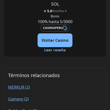
SOL
⭐ 5.0
Reseñas
0
Bono
100% hasta S/3000
CASINOPERU
Visitar Casino
Leer reseña
Términos relacionados
MERKUR (2)
Gamevy (2)