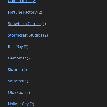
Golden Rock (2)
Fortune Factory (2)
Snowborn Games (2)
Stormcraft Studios (2)
ReelPlay (2)
Gamomat (2)
Slotmill (2)
Smartsoft (2)
OldSkool (2)
Nolimit City (2)