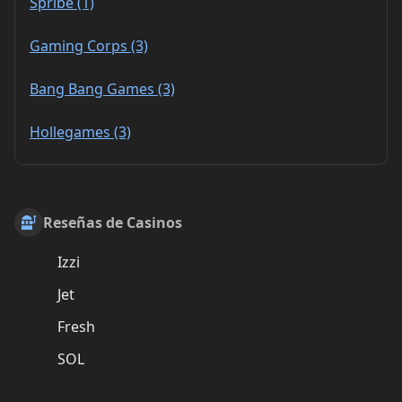
Spribe (1)
Gaming Corps (3)
Bang Bang Games (3)
Hollegames (3)
Reseñas de Casinos
Izzi
Jet
Fresh
SOL