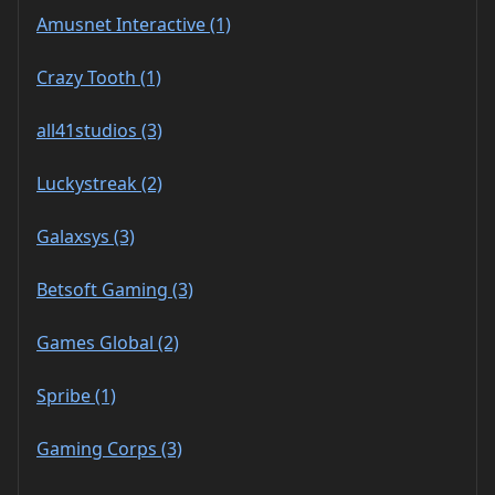
Amusnet Interactive (1)
Crazy Tooth (1)
all41studios (3)
Luckystreak (2)
Galaxsys (3)
Betsoft Gaming (3)
Games Global (2)
Spribe (1)
Gaming Corps (3)