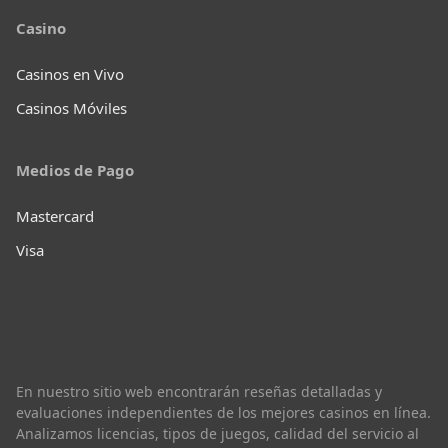
Casino
Casinos en Vivo
Casinos Móviles
Medios de Pago
Mastercard
Visa
En nuestro sitio web encontrarán reseñas detalladas y
evaluaciones independientes de los mejores casinos en línea.
Analizamos licencias, tipos de juegos, calidad del servicio al