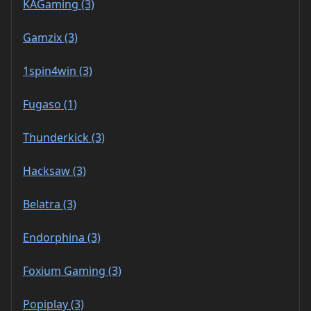
KAGaming (3)
Gamzix (3)
1spin4win (3)
Fugaso (1)
Thunderkick (3)
Hacksaw (3)
Belatra (3)
Endorphina (3)
Foxium Gaming (3)
Popiplay (3)