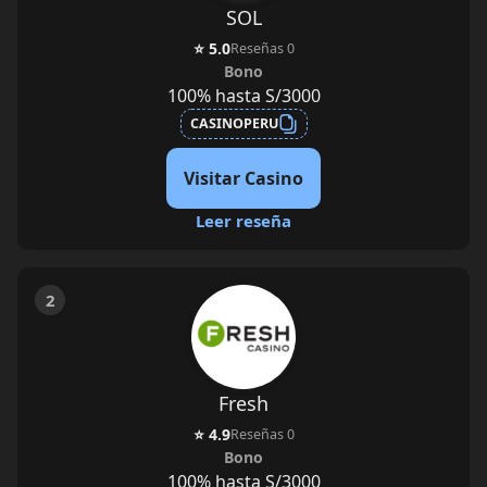
SOL
⭐ 5.0
Reseñas
0
Bono
100% hasta S/3000
CASINOPERU
Visitar Casino
Leer reseña
2
Fresh
⭐ 4.9
Reseñas
0
Bono
100% hasta S/3000