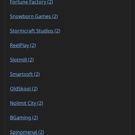
Fortune Factory (2)
Snowborn Games (2)
Stormcraft Studios (2)
ReelPlay (2)
Slotmill (2)
Smartsoft (2)
OldSkool (2)
Nolimit City (2)
BGaming (2)
Spinomenal (2)