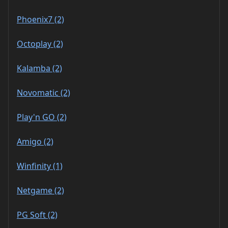
Phoenix7 (2)
Octoplay (2)
Kalamba (2)
Novomatic (2)
Play'n GO (2)
Amigo (2)
Winfinity (1)
Netgame (2)
PG Soft (2)