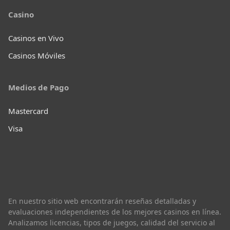
Casino
Casinos en Vivo
Casinos Móviles
Medios de Pago
Mastercard
Visa
En nuestro sitio web encontrarán reseñas detalladas y
evaluaciones independientes de los mejores casinos en línea.
Analizamos licencias, tipos de juegos, calidad del servicio al