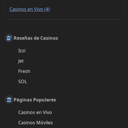
Casinos en Vivo (4)
Reseñas de Casinos
Izzi
Jet
Fresh
SOL
Páginas Populares
Casinos en Vivo
Casinos Móviles