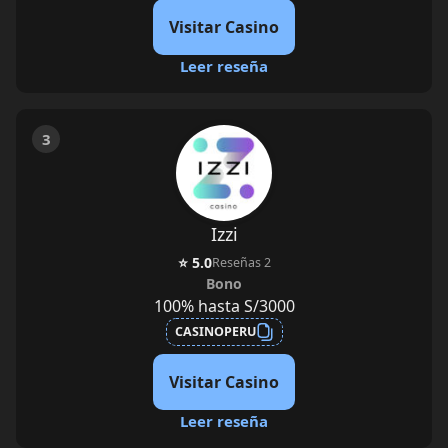
Visitar Casino
Leer reseña
3
Izzi
⭐ 5.0
Reseñas
2
Bono
100% hasta S/3000
CASINOPERU
Visitar Casino
Leer reseña