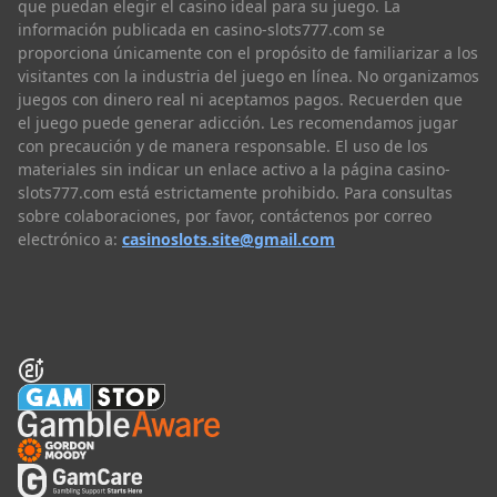
que puedan elegir el casino ideal para su juego. La
información publicada en casino-slots777.com se
proporciona únicamente con el propósito de familiarizar a los
visitantes con la industria del juego en línea. No organizamos
juegos con dinero real ni aceptamos pagos. Recuerden que
el juego puede generar adicción. Les recomendamos jugar
con precaución y de manera responsable. El uso de los
materiales sin indicar un enlace activo a la página casino-
slots777.com está estrictamente prohibido. Para consultas
sobre colaboraciones, por favor, contáctenos por correo
electrónico a:
casinoslots.site@gmail.com