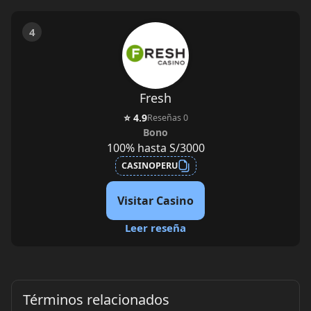
4
Fresh
⭐ 4.9
Reseñas
0
Bono
100% hasta S/3000
CASINOPERU
Visitar Casino
Leer reseña
Términos relacionados