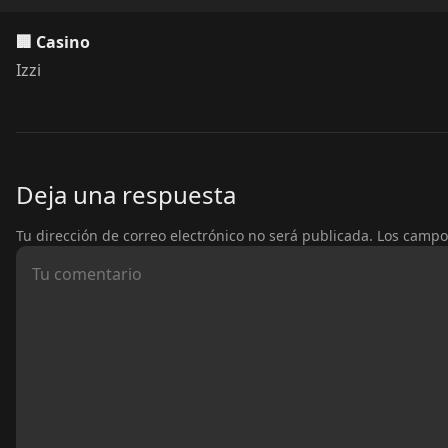
🏢 Casino
Izzi
Deja una respuesta
Tu dirección de correo electrónico no será publicada. Los camp