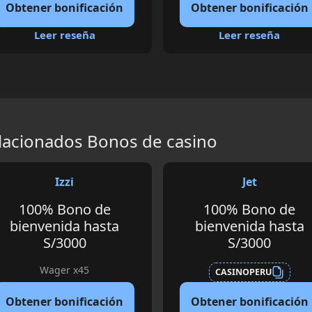
Obtener bonificación
Obtener bonificación
Leer reseña
Leer reseña
lacionados Bonos de casino
Izzi
Jet
100% Bono de
100% Bono de
bienvenida hasta
bienvenida hasta
S/3000
S/3000
Wager x45
CASINOPERU
Obtener bonificación
Obtener bonificación