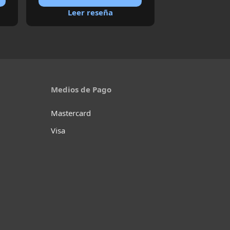
Leer reseña
Medios de Pago
Mastercard
Visa