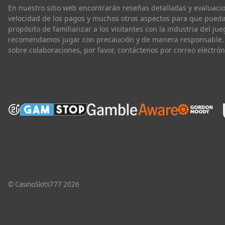
En nuestro sitio web encontrarán reseñas detalladas y evaluacion
velocidad de los pagos y muchos otros aspectos para que puedan
propósito de familiarizar a los visitantes con la industria del
recomendamos jugar con precaución y de manera responsable. El 
sobre colaboraciones, por favor, contáctenos por correo electrón
© CasinoSlots777 2026