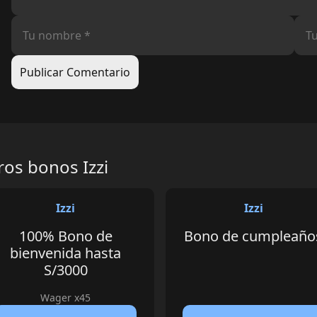
ros bonos Izzi
Izzi
Izzi
100% Bono de
Bono de cumpleaño
bienvenida hasta
S/3000
Wager x45