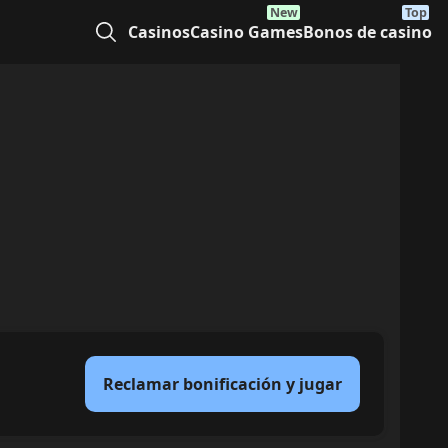
Casinos
Casino Games
Bonos de casino
Reclamar bonificación y jugar