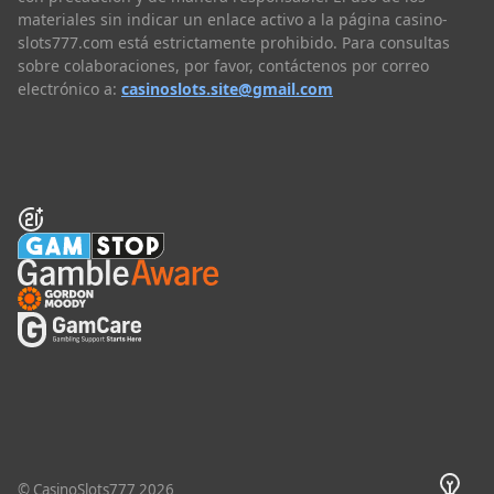
materiales sin indicar un enlace activo a la página casino-
slots777.com está estrictamente prohibido. Para consultas
sobre colaboraciones, por favor, contáctenos por correo
electrónico a:
casinoslots.site@gmail.com
© CasinoSlots777 2026