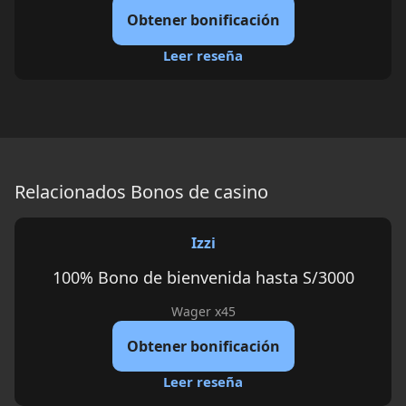
Obtener bonificación
Leer reseña
Relacionados Bonos de casino
Izzi
100% Bono de bienvenida hasta S/3000
Wager x45
Obtener bonificación
Leer reseña