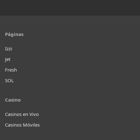
Páginas
Izzi
Jet
Fresh
SOL
Casino
Casinos en Vivo
Casinos Móviles