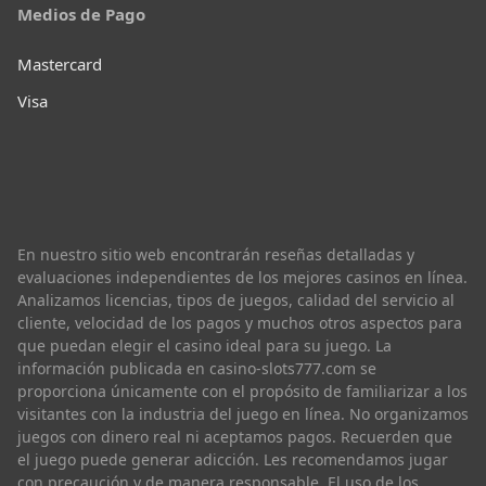
Medios de Pago
Mastercard
Visa
En nuestro sitio web encontrarán reseñas detalladas y
evaluaciones independientes de los mejores casinos en línea.
Analizamos licencias, tipos de juegos, calidad del servicio al
cliente, velocidad de los pagos y muchos otros aspectos para
que puedan elegir el casino ideal para su juego. La
información publicada en casino-slots777.com se
proporciona únicamente con el propósito de familiarizar a los
visitantes con la industria del juego en línea. No organizamos
juegos con dinero real ni aceptamos pagos. Recuerden que
el juego puede generar adicción. Les recomendamos jugar
con precaución y de manera responsable. El uso de los