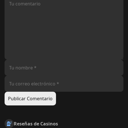
Reseñas de Casinos