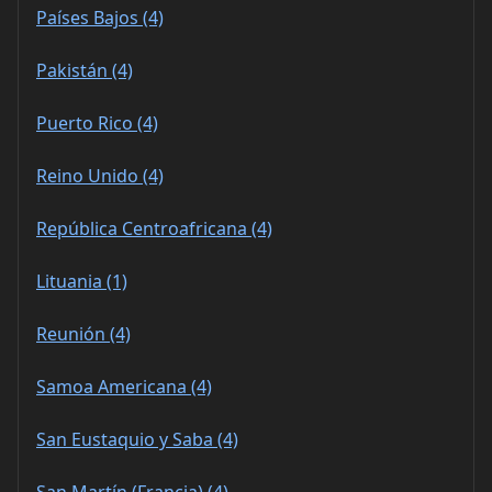
Países Bajos (4)
Pakistán (4)
Puerto Rico (4)
Reino Unido (4)
República Centroafricana (4)
Lituania (1)
Reunión (4)
Samoa Americana (4)
San Eustaquio y Saba (4)