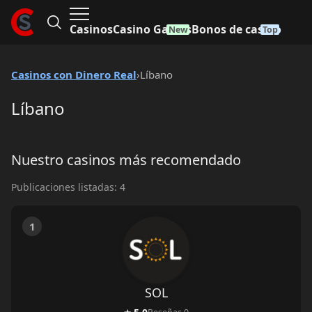
Casinos
Casino Games
Bonos de casino
Casinos con Dinero Real
›
Líbano
Líbano
Nuestro casinos más recomendado
Publicaciones listadas: 4
1
SOL