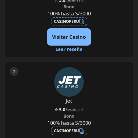
⭐ 5.0
Reseñas
0
Bono
100% hasta S/3000
CASINOPERU
Visitar Casino
Leer reseña
2
Jet
⭐ 5.0
Reseñas
0
Bono
100% hasta S/3000
CASINOPERU