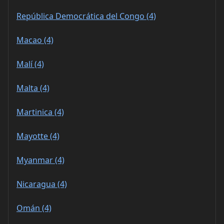
República Democrática del Congo (4)
Macao (4)
Malí (4)
Malta (4)
Martinica (4)
Mayotte (4)
Myanmar (4)
Nicaragua (4)
Omán (4)