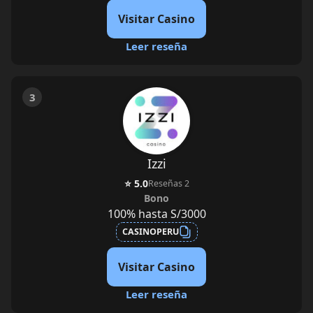
Visitar Casino
Leer reseña
3
Izzi
⭐ 5.0
Reseñas
2
Bono
100% hasta S/3000
CASINOPERU
Visitar Casino
Leer reseña