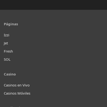
Páginas
Izzi
Jet
Fresh
SOL
Casino
Casinos en Vivo
Casinos Móviles