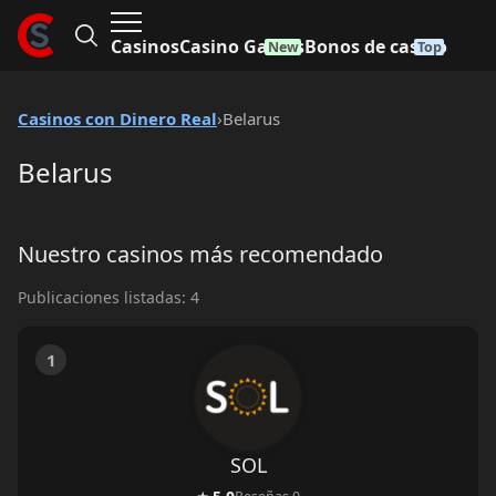
Casinos
Casino Games
Bonos de casino
Casinos con Dinero Real
›
Belarus
Belarus
Nuestro casinos más recomendado
Publicaciones listadas: 4
1
SOL