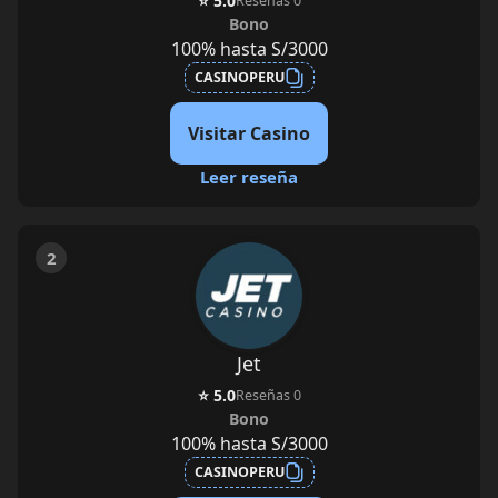
⭐ 5.0
Reseñas
0
Bono
100% hasta S/3000
CASINOPERU
Visitar Casino
Leer reseña
2
Jet
⭐ 5.0
Reseñas
0
Bono
100% hasta S/3000
CASINOPERU