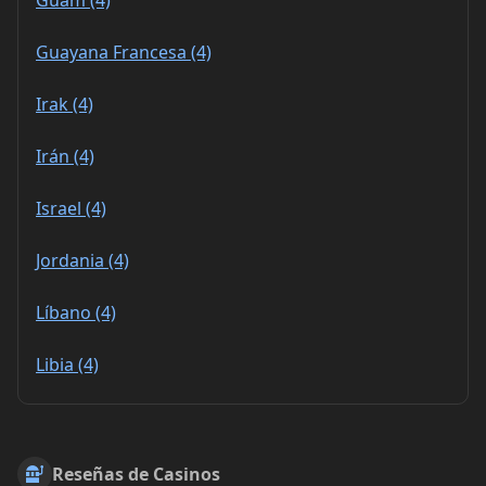
Guam (4)
Guayana Francesa (4)
Irak (4)
Irán (4)
Israel (4)
Jordania (4)
Líbano (4)
Libia (4)
Reseñas de Casinos