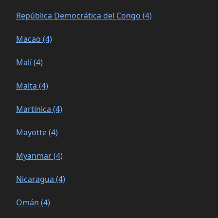
República Democrática del Congo (4)
Macao (4)
Malí (4)
Malta (4)
Martinica (4)
Mayotte (4)
Myanmar (4)
Nicaragua (4)
Omán (4)