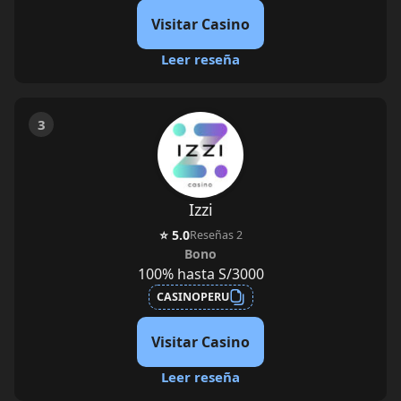
Visitar Casino
Leer reseña
3
Izzi
⭐ 5.0
Reseñas
2
Bono
100% hasta S/3000
CASINOPERU
Visitar Casino
Leer reseña