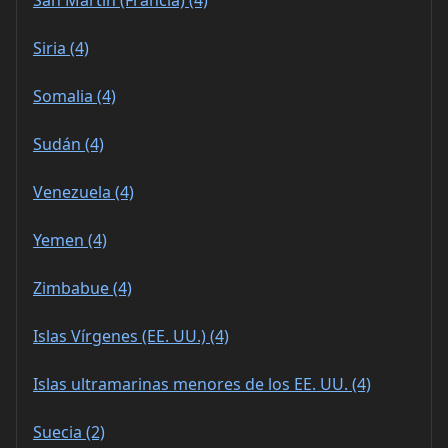
San Martín (Francia) (4)
Siria (4)
Somalia (4)
Sudán (4)
Venezuela (4)
Yemen (4)
Zimbabue (4)
Islas Vírgenes (EE. UU.) (4)
Islas ultramarinas menores de los EE. UU. (4)
Suecia (2)