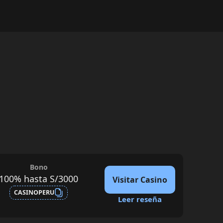
Bono
100% hasta S/3000
Visitar Casino
CASINOPERU
Leer reseña