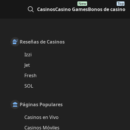
Casinos
Casino Games
Bonos de casino
Reseñas de Casinos
Izzi
Jet
Fresh
SOL
Páginas Populares
Casinos en Vivo
Casinos Móviles