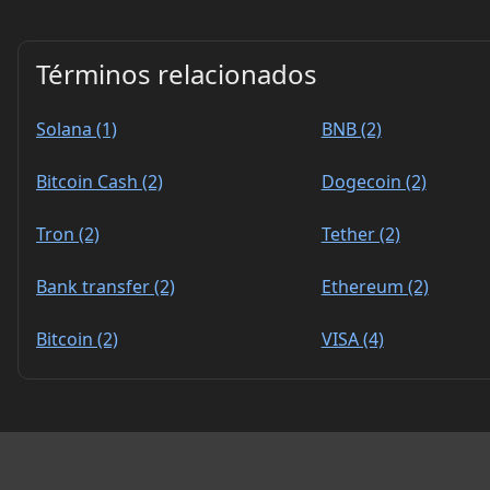
Términos relacionados
Solana (1)
BNB (2)
Bitcoin Cash (2)
Dogecoin (2)
Tron (2)
Tether (2)
Bank transfer (2)
Ethereum (2)
Bitcoin (2)
VISA (4)