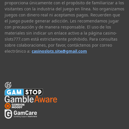
proporciona únicamente con el propósito de familiarizar a los
visitantes con la industria del juego en línea. No organizamos
juegos con dinero real ni aceptamos pagos. Recuerden que
el juego puede generar adicción. Les recomendamos jugar
con precaución y de manera responsable. El uso de los
materiales sin indicar un enlace activo a la página casino-
slots777.com está estrictamente prohibido. Para consultas
sobre colaboraciones, por favor, contáctenos por correo
electrónico a:
casinoslots.site@gmail.com