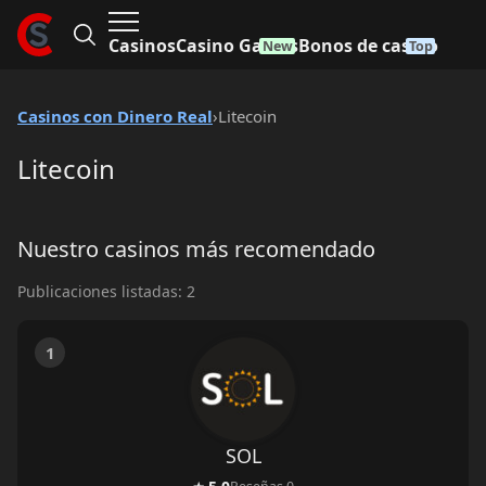
Casinos
Casino Games
Bonos de casino
Casinos con Dinero Real
›
Litecoin
Litecoin
Nuestro casinos más recomendado
Publicaciones listadas: 2
1
SOL