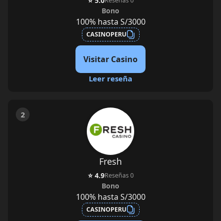
⭐ 5.0
Reseñas
0
Bono
100% hasta S/3000
CASINOPERU
Visitar Casino
Leer reseña
2
Fresh
⭐ 4.9
Reseñas
0
Bono
100% hasta S/3000
CASINOPERU